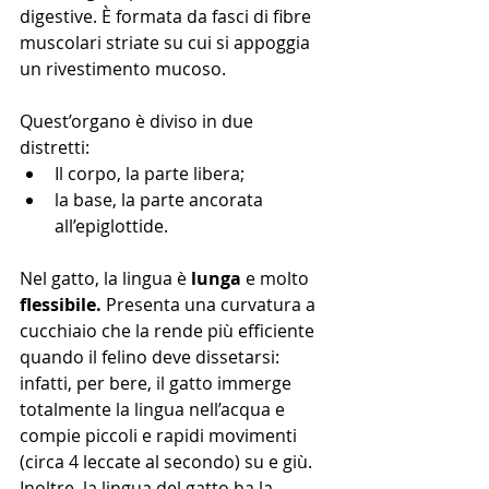
digestive. È formata da fasci di fibre 
muscolari striate su cui si appoggia 
un rivestimento mucoso.
Quest’organo è diviso in due 
distretti: 
Il corpo, la parte libera;
la base, la parte ancorata 
all’epiglottide.
Nel gatto, la lingua è 
lunga
 e molto 
flessibile.
 Presenta una curvatura a 
cucchiaio che la rende più efficiente 
quando il felino deve dissetarsi: 
infatti, per bere, il gatto immerge 
totalmente la lingua nell’acqua e 
compie piccoli e rapidi movimenti 
(circa 4 leccate al secondo) su e giù. 
Inoltre, la lingua del gatto ha la 