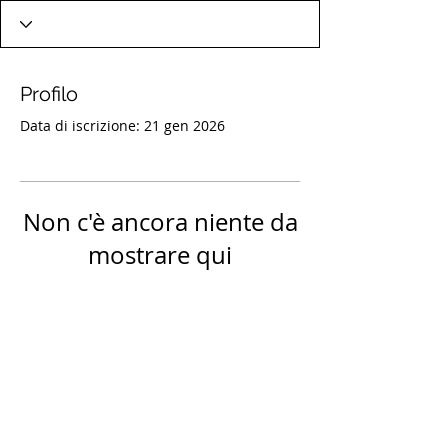
Profilo
Data di iscrizione: 21 gen 2026
Non c'è ancora niente da
mostrare qui
Quando questo membro aggiungerà
informazioni su di sé, le vedrai qui.
TORNA