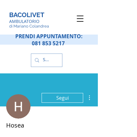
BACOLIVET
AMBULATORIO
d
i Mariano Colandrea
PRENDI APPUNTAMENTO:
081 853 5217
Altre azioni
Segui
Hosea