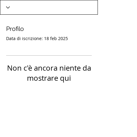
Profilo
Data di iscrizione: 18 feb 2025
Non c'è ancora niente da
mostrare qui
Quando questo membro aggiungerà
informazioni su di sé, le vedrai qui.
TORNA