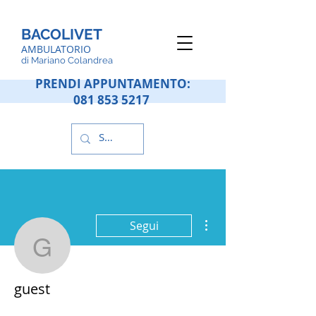
BACOLIVET
AMBULATORIO
d
i Mariano Colandrea
PRENDI APPUNTAMENTO:
081 853 5217
Altre azioni
Segui
guest
guest