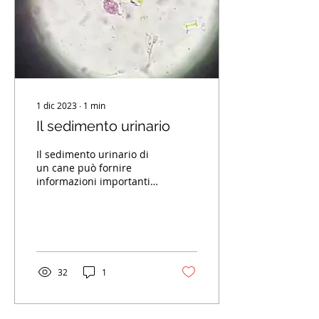
1 dic 2023
∙
1
min
Il sedimento urinario
Il sedimento urinario di
un cane può fornire
informazioni importanti
sulla salute del suo
sistema urinario.
Attraverso l'analisi del...
32
1