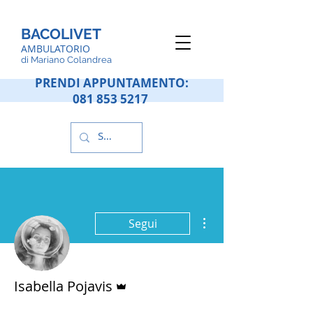
BACOLIVET
AMBULATORIO
d
i Mariano Colandrea
PRENDI APPUNTAMENTO:
081 853 5217
Altre azioni
Segui
Amministratore
Isabella Pojavis