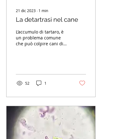
21 dic 2023
∙
1
min
La detartrasi nel cane
L’accumulo di tartaro, è
un problema comune
che può colpire cani di
tutte le razze e
dimensioni. Si tratta
della formazione di una
placca...
52
1