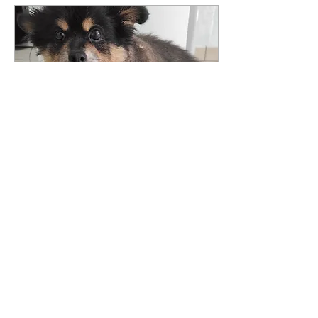
12 ott 2023
∙
2
min
L'ipotiroidismo che cos'è
e come riconoscerlo.
Oggi vi raccontiamo la
storia di Pupella, una
cagnolina di dieci anni
arrivata qualche giorno
fa in ambulatorio perché,