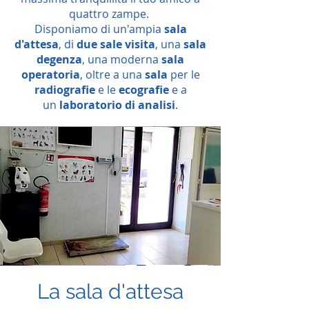
quattro zampe.
Disponiamo di un'ampia
sala
d'attesa
, di
due sale visita
, una
sala
degenza
, una moderna
sala
operatoria
, oltre a una
sala
per le
radiografie
e le
ecografie
e a
un
laboratorio di analisi
.
La sala d'attesa