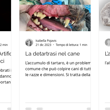
Isabella Pojavis
 2 min
21 dic 2023
Tempo di lettura: 1 min
rtificio
La detartrasi nel cane
L’
ci
L’accumulo di tartaro, è un problema
l'
comune che può colpire cani di tutte
ebrati in
le razze e dimensioni. Si tratta della
odanno,
formazione di una placca...
 portano