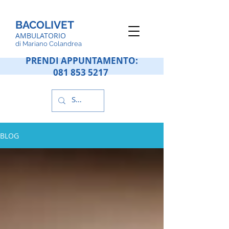
BACOLIVET
AMBULATORIO
d
i Mariano Colandrea
PRENDI APPUNTAMENTO:
081 853 5217
BLOG