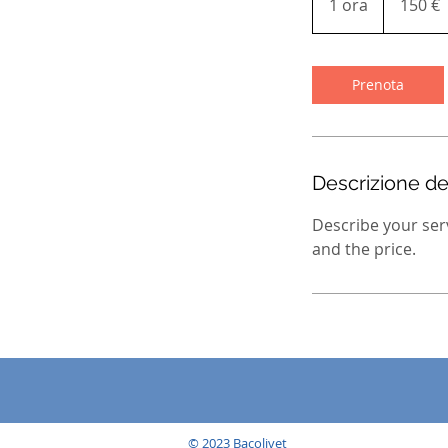
1 ora
1
150 €
o
r
Prenota
Descrizione del
Describe your serv
and the price.
© 2023 Bacolivet