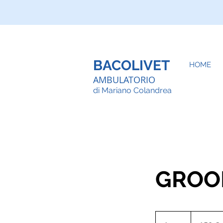
BACOLIVET
HOME
AMBULATORIO
d
i Mariano Colandrea
GROO
150
euros