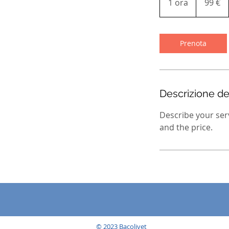
1 ora
1
99 €
o
r
Prenota
Descrizione del
Describe your serv
and the price.
© 2023 Bacolivet