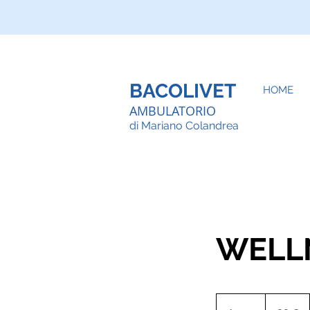
BACOLIVET
HOME
AMBULATORIO
d
i Mariano Colandrea
WELL
99
euros